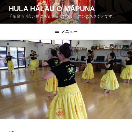
コ
HULA HĀLAU O MĀPUNA
ン
千葉県市川市八幡にあるフラダンスレッスンのスタジオです。
テ
ン
ツ
メニュー
へ
ス
キ
ッ
プ