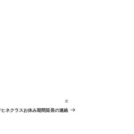
次
次
の
ワヒネクラスお休み期間延長の連絡
投
投
稿
稿