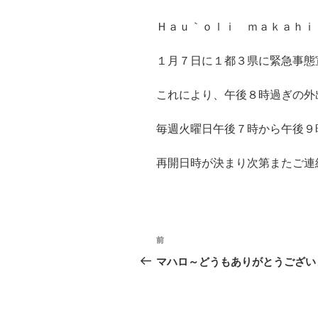
Ｈａｕ｀ｏｌｉ ｍａｋａｈｉｋ
１月７日に１都３県に緊急事態
これにより、午後８時過ぎの外
毎週火曜日午後７時から午後９
再開日時が決まり次第またご連
前
前
の
マハロ～どうもありがとうござい
投
稿