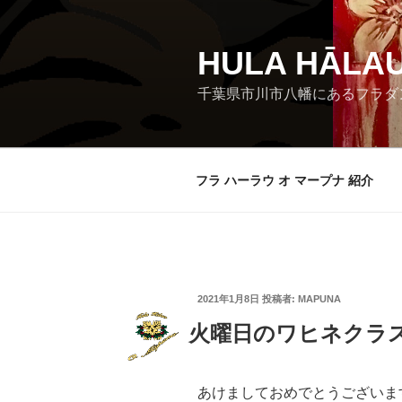
コ
ン
テ
HULA HĀLA
ン
千葉県市川市八幡にあるフラダ
ツ
へ
ス
キ
フラ ハーラウ オ マープナ 紹介
ッ
プ
投
2021年1月8日
投稿者:
MAPUNA
稿
日:
火曜日のワヒネクラ
あけましておめでとうございま